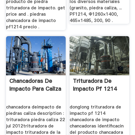
producto de piedra
los diversos materiales
trituradora de impacto. get
(granito, piedra caliza, ...
price and . piedras
PF1214, Φ1260×1400,
chancadora de impacto
465×1485, 300, 90 .
pf1214 precio .
Chancadoras De
Trituradora De
Impacto Para Caliza
Impacto Pf 1214
chancadora deimpacto de
donglong trituradora de
piedras caliza description :
impacto pf 1214
trituradora piedra caliza 22
chancadora de impacto
jul 2012trituradora de
chancadoras identificacin
impacto trituradora de la
del producto chancadora