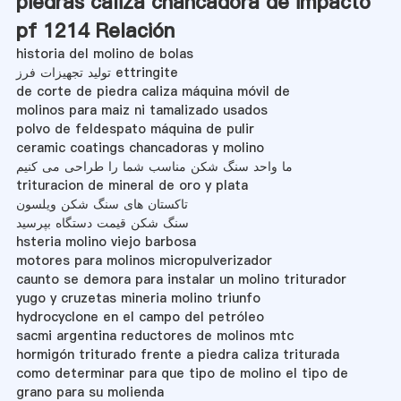
piedras caliza chancadora de impacto
pf 1214 Relación
historia del molino de bolas
تولید تجهیزات فرز ettringite
de corte de piedra caliza máquina móvil de
molinos para maiz ni tamalizado usados
polvo de feldespato máquina de pulir
ceramic coatings chancadoras y molino
ما واحد سنگ شکن مناسب شما را طراحی می کنیم
trituracion de mineral de oro y plata
تاکستان های سنگ شکن ویلسون
سنگ شکن قیمت دستگاه بپرسید
hsteria molino viejo barbosa
motores para molinos micropulverizador
caunto se demora para instalar un molino triturador
yugo y cruzetas mineria molino triunfo
hydrocyclone en el campo del petróleo
sacmi argentina reductores de molinos mtc
hormigón triturado frente a piedra caliza triturada
como determinar para que tipo de molino el tipo de
grano para su molienda