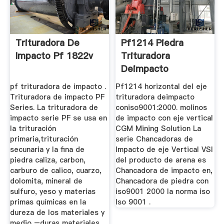
Trituradora De
Pf1214 Piedra
Impacto Pf 1822v
Trituradora
Deimpacto
pf trituradora de impacto .
Pf1214 horizontal del eje
Trituradora de impacto PF
trituradora deimpacto
Series. La trituradora de
coniso9001:2000. molinos
impacto serie PF se usa en
de impacto con eje vertical
la trituración
CGM Mining Solution La
primaria,trituración
serie Chancadoras de
secunaria y la fina de
Impacto de eje Vertical VSI
piedra caliza, carbon,
del producto de arena es
carburo de calico, cuarzo,
Chancadora de impacto en,
dolomita, mineral de
Chancadora de piedra con
sulfuro, yeso y materias
iso9001 2000 la norma iso
primas químicas en la
Iso 9001 .
dureza de los materiales y
medio –duras materiales