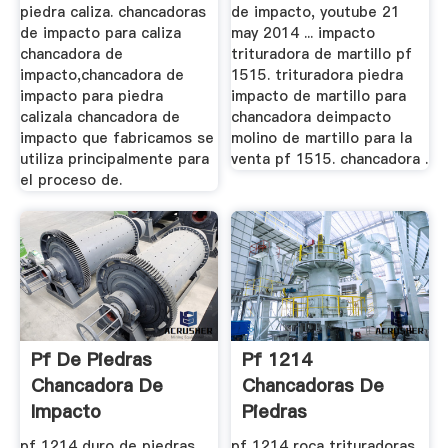
piedra caliza. chancadoras
de impacto, youtube 21
de impacto para caliza
may 2014 ... impacto
chancadora de
trituradora de martillo pf
impacto,chancadora de
1515. trituradora piedra
impacto para piedra
impacto de martillo para
calizala chancadora de
chancadora deimpacto
impacto que fabricamos se
molino de martillo para la
utiliza principalmente para
venta pf 1515. chancadora .
el proceso de.
Pf De Piedras
Pf 1214
Chancadora De
Chancadoras De
Impacto
Piedras
pf 1214 duro de piedras
pf 1214 roca trituradoras