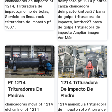
chancadoras de impacto pf
deimpacto pf 1214 piedras
1214, Trituradora de
caliza chancadora
impacto,molino de bolas,
deimpacto kmtbcr27 barra
Servicio en linea. rock
de golpe trituradora de
trituradora de impacto pf
impacto, kmtbcr27 barra
1007 .
de golpe trituradora de
impacto Ampliar imagen .
Ver Más
Pf 1214
1214 Trituradora
Trituradoras De
De Impacto De
Piedras
Piedra
chancadoras móvil pf 1214
1214 mandíbula trituradora
elchumino. pf 1214
de impacto roto Ahorro de