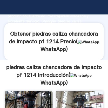
piedras caliza chancadora de impacto pf 1214
fabricante Agarrando fuerte capacidad de
producción, fuerza de investigación avanzada y
excelente servicio, Shanghai piedras caliza
chancadora de impacto pf 1214 proveedor crea el
valor y aporta valores a todos los clientes.
Obtener piedras caliza chancadora
de impacto pf 1214 Precio(
WhatsApp
)
piedras caliza chancadora de impacto
pf 1214 Introducción(
WhatsApp
)