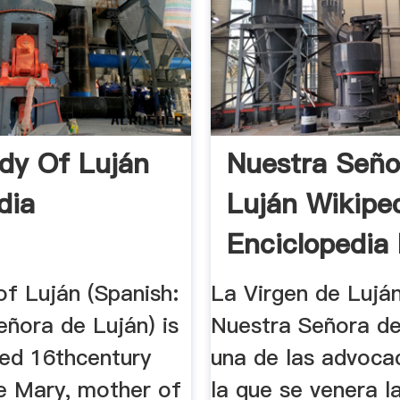
dy Of Luján
Nuestra Seño
dia
Luján Wikiped
Enciclopedia 
of Luján (Spanish:
La Virgen de Lujá
eñora de Luján) is
Nuestra Señora de
ted 16thcentury
una de las advoca
he Mary, mother of
la que se venera l