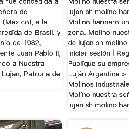
a fue concedida a
Molino nuestra se
eñora de
lujan sh molino har
 (México), a la
Molino harinero un
recida de Brasil, y
zona. Molino nues
unio de 1982,
de lujan sh molino
nte Juan Pablo II,
Iniciar sesión | Reg
endó a Nuestra
Publique su empres
 Luján, Patrona de
Luján Argentina > 
Molinos Industrial
Molino nuestra se
lujan sh molino ha