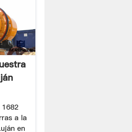
uestra
ján
e 1682
ras a la
uján en