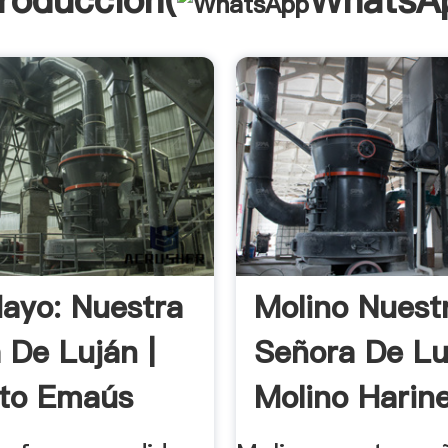
troducción(
WhatsA
ayo: Nuestra
Molino Nuest
 De Luján |
Señora De Lu
cto Emaús
Molino Harin
...