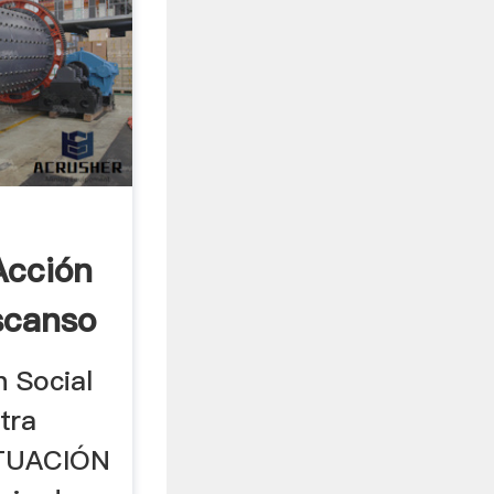
Acción
scanso
n Social
tra
ITUACIÓN