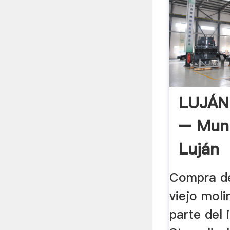
LUJÁN
– Muni
Luján
Compra de
viejo moli
parte del i