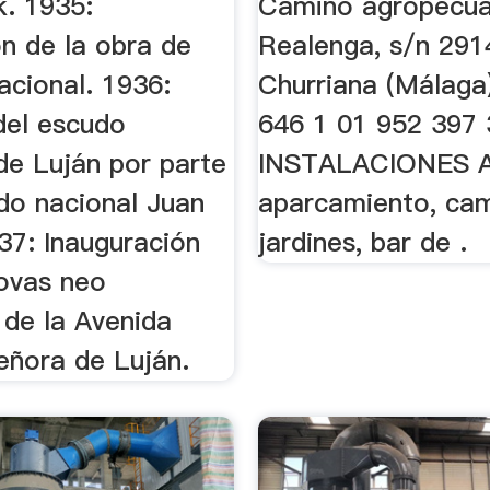
k. 1935:
Camino agropecua
ón de la obra de
Realenga, s/n 291
acional. 1936:
Churriana (Málaga
del escudo
646 1 01 952 397 
de Luján por parte
INSTALACIONES A
do nacional Juan
aparcamiento, cam
37: Inauguración
jardines, bar de .
covas neo
 de la Avenida
eñora de Luján.