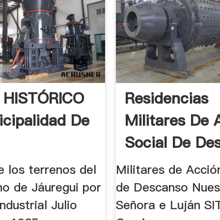
 HISTÓRICO
Residencias
cipalidad De
Militares De 
Social De De
Nuestra ...
 los terrenos del
Militares de Acció
no de Jáuregui por
de Descanso Nues
ndustrial Julio
Señora e Luján S