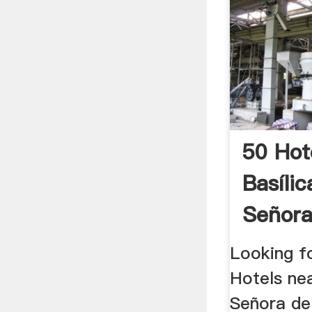
50 Hot
Basíli
Señora
Luján .
Looking f
Hotels nea
Señora de