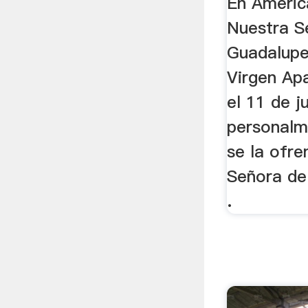
En Améric
Nuestra S
Guadalupe
Virgen Apa
el 11 de j
personalme
se la ofr
Señora de
.