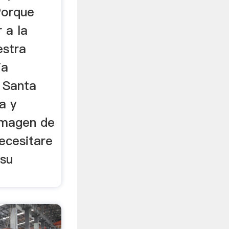
Porque
 a la
estra
ia
 Santa
a y
Imagen de
necesitare
 su