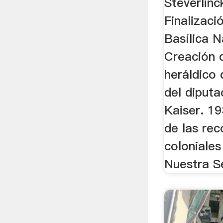
Steverlinc
Finalizaci
Basílica N
Creación 
heráldico 
del diputa
Kaiser. 19
de las re
coloniales
Nuestra S