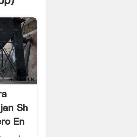
pp
)
ra
jan Sh
ero En