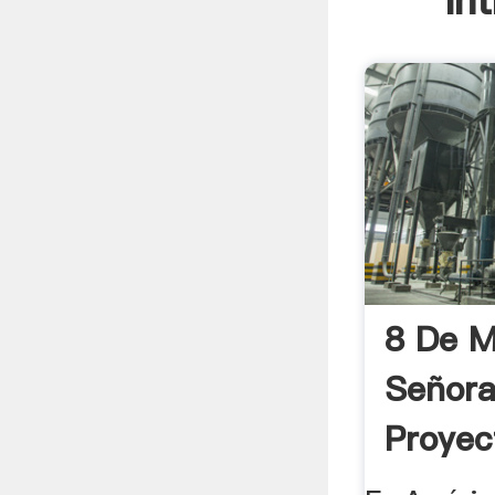
In
8 De M
Señora
Proye