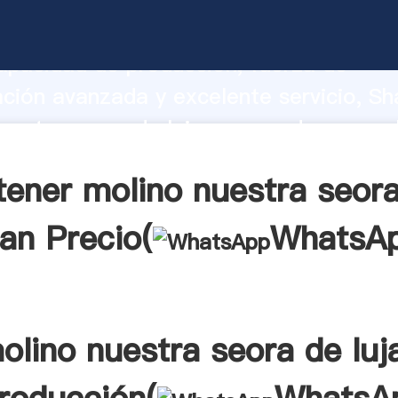
uestra seora de lujan fabricante Agarr
apacidad de producción, fuerza de
ación avanzada y excelente servicio, Sh
uestra seora de lujan proveedor crea el
alores a todos los clientes.
ener molino nuestra seor
jan Precio(
WhatsA
olino nuestra seora de luj