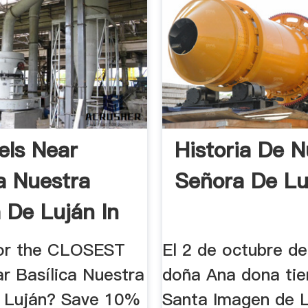
els Near
Historia De N
ca Nuestra
Señora De Lu
 De Luján In
..
or the CLOSEST
El 2 de octubre d
r Basílica Nuestra
doña Ana dona tier
 Luján? Save 10%
Santa Imagen de L