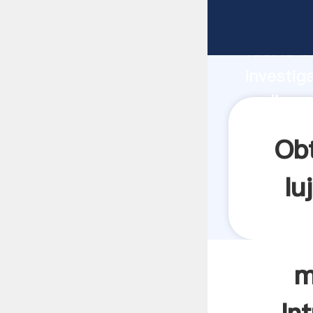
molino n
fuerte c
investig
molino n
aporta v
Obt
lu
m