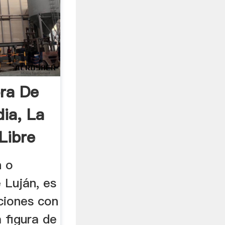
ra De
ia, La
Libre
n o
 Luján, es
ciones con
a figura de