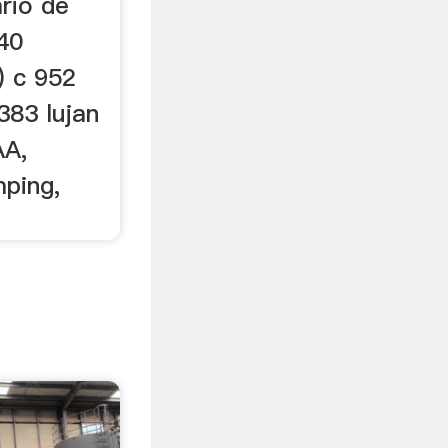
rio de
40
) c 952
383 lujan
A,
ping,