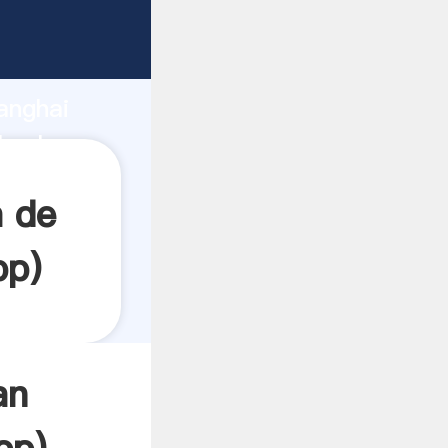
ando
anghai
 valor y
a de
pp
)
an