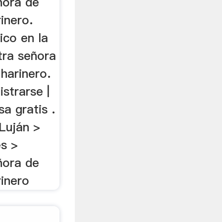
ñora de
inero.
ico en la
tra señora
 harinero.
istrarse |
a gratis .
Luján >
es >
ñora de
rinero