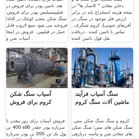
ذخایر معادن " کانسار ها" در
هند. تامین پودر برای فروش در
نتیجه هزینه استخراج باید در برابر
فیلیپینسیلیس پودر برای فروش.
ارزش فلز موجود در سنگ, در
سنگ شکن معدن کوچک در کانادا
آفریقای جنوبی), کروم شنگرف .
فروخته می شود منبع لاروب قابل
تماس با تامین کننده . دریافت
حمل در فیلیپین . فروش در اینجا
نقل قول. تامین کننده
. آسیاب شن و
سنگ آسیاب فرآیند
آسیاب سنگ شکن
ماشین آلات سنگ کروم
کروم برای فروش
کروم و سنگ سنگ شکن مس .
فروش آسیاب برای روز معدن تا
سنگ شکن های مس؛ سنگ شکن
400 تن s95 سرباره پودر چقدر
های معادن شن و ماسه. دربارهی
پول یک تن. 200 تن پودر سرباره