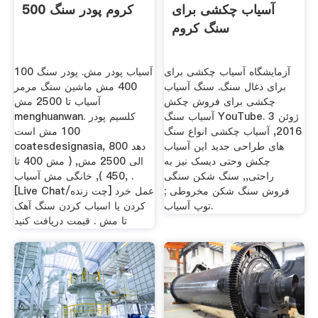
آسیاب چکشی برای
کروم پودر سنگ 500
سنگ کروم
آزمایشگاه آسیاب چکشی برای
100 آسیاب پودر مش. پودر سنگ
برای ذغال سنگ. سنگ آسیاب
400 مش ماشین سنگ مرمر
چکشی برای فروش چکش
آسیاب تا 2500 مش
آسیاب سنگ YouTube. 3 ژوئن
menghuanwan. کلسیم پودر
2016, آسیاب چکشی انواع سنگ
100 مش است
های طراحی جدید این آسیاب
coatesdesignasia, دهد 800
چکش وحتی دیسک نیز به
الی 2500 مش, ( مش 400 تا
راحتی,, سنگ شکن سنگی
450 ), خانگی مش آسیاب, .
فروش سنگ شکن مخروطی ;
[Live Chat/چت زنده] عمل خرد
توپ آسیاب.
کردن یا اسیاب کردن سنگ آهک
تا مش . قیمت دریافت کنید