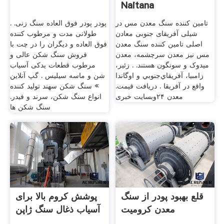
Naitana
تامین کننده سنگ معدن مس در
پودر پودر فوق العاده سنگ زنی. .
شیلی آفریقای جنوبی معادن
طولانی مدت و مرطوب کننده
اصلی تامین کننده سنگ معدن
فوق العاده و دیگران را در چت با
مس نیز معدن سرچشمه، معدن
فروش سنگ شکن عالی و
میدوک و سونگون هستند. . زئير،
مرطوب قطعات یدکی آسیاب
زامبيا، آفريقاي‌جنوبي و اوگاندا
شن و ماسه سیلیس . گپ آنلاین
واقع در آفريقا . دریافت قیمت.
» سنگ شکن سهند تولید کننده
معدن ۲۴وبسایت خبری
انواع سنگ شکن، سرند و فیدر.
سنگ شکن ها
قلع بهبود پودر از سنگ
پوشش کروم بالا برای
معدن کرومیت
آسیاب ذغال سنگ ژاپن