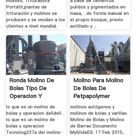
móviles, Trituradora
a base de cementos
Portátil,plantas de
pulidos y pigmentados en
trituración y molinos se
masa, . de forma manual en
producen y se venden a los
el propio bosque, previo
clientes a nivel mundial.
astillado y ...
Ronda Molino De
Molino Para Molino
Bolas Tipo De
De Bolas De
Operacion Y
Petpapolymer
Mantenimiento
lo que es un molino de
molinos autógenos y
bolas y operacion delideli .
molinos de bolas y varillas.
lo que es un molino de
Molino de Bolas y Molino
bolas y operacion
de Barras Documents
Tecnolog237a del molino
MySlideES. 17 Feb 2015,