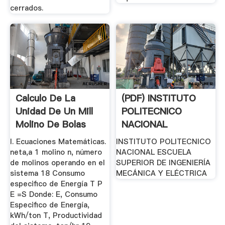
cerrados.
Calculo De La
(PDF) INSTITUTO
Unidad De Un Mill
POLITECNICO
Molino De Bolas
NACIONAL
ESCUELA
I. Ecuaciones Matemáticas.
INSTITUTO POLITECNICO
SUPERIOR DE ...
neta,a 1 molino n, número
NACIONAL ESCUELA
de molinos operando en el
SUPERIOR DE INGENIERÍA
sistema 18 Consumo
MECÁNICA Y ELÉCTRICA
especifico de Energía T P
E =S Donde: E, Consumo
Especifico de Energía,
kWh/ton T, Productividad