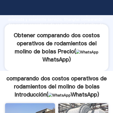
comparando dos costos operativos de rodamientos
del molino de bolas fabricante Agarrando fuerte
capacidad de producción, fuerza de investigación
avanzada y excelente servicio, Shanghai comparando
dos costos operativos de rodamientos del molino de
bolas proveedor crea el valor y aporta valores a
Obtener comparando dos costos
todos los clientes.
operativos de rodamientos del
molino de bolas Precio(
WhatsApp
)
comparando dos costos operativos de
rodamientos del molino de bolas
Introducción(
WhatsApp
)