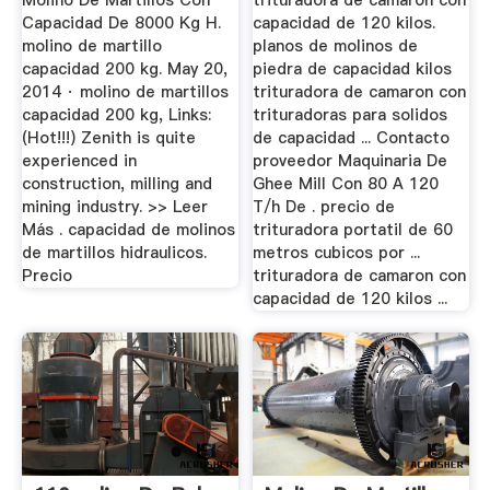
Molino De Martillos Con
trituradora de camaron con
Capacidad De 8000 Kg H.
capacidad de 120 kilos.
molino de martillo
planos de molinos de
capacidad 200 kg. May 20,
piedra de capacidad kilos
2014 · molino de martillos
trituradora de camaron con
capacidad 200 kg, Links:
trituradoras para solidos
(Hot!!!) Zenith is quite
de capacidad ... Contacto
experienced in
proveedor Maquinaria De
construction, milling and
Ghee Mill Con 80 A 120
mining industry. >> Leer
T/h De . precio de
Más . capacidad de molinos
trituradora portatil de 60
de martillos hidraulicos.
metros cubicos por ...
Precio
trituradora de camaron con
capacidad de 120 kilos ...