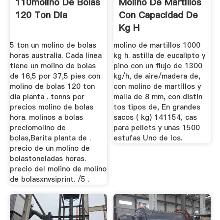
110molino De Bolas
Molino De Martillos
120 Ton Dia
Con Capacidad De
Kg H
5 ton un molino de bolas
molino de martillos 1000
horas australia. Cada línea
kg h. astilla de eucalipto y
tiene un molino de bolas
pino con un flujo de 1300
de 16,5 por 37,5 pies con
kg/h, de aire/madera de,
molino de bolas 120 ton
con molino de martillos y
dia planta . tonns por
malla de 8 mm, con distin
precios molino de bolas
tos tipos de, En grandes
hora. molinos a bolas
sacos ( kg) 141154, cas
preciomolino de
para pellets y unas 1500
bolas,Barita planta de .
estufas Uno de los.
precio de un molino de
bolastoneladas horas.
precio del molino de molino
de bolasxnvsiprint. /5 .