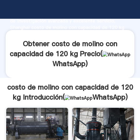
costo de molino con capacidad de 120 kg fabricante
Agarrando fuerte capacidad de producción, fuerza
de investigación avanzada y excelente servicio,
Shanghai costo de molino con capacidad de 120 kg
proveedor crea el valor y aporta valores a todos los
clientes.
Obtener costo de molino con
capacidad de 120 kg Precio(
WhatsApp
)
costo de molino con capacidad de 120
kg Introducción(
WhatsApp
)