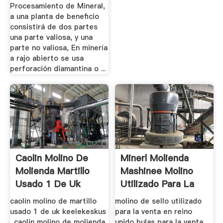
Procesamiento de Mineral,
a una planta de beneficio
consistirá de dos partes
una parte valiosa, y una
parte no valiosa, En minería
a rajo abierto se usa
perforación diamantina o ...
Caolin Molino De
Minerl Molienda
Molienda Martillo
Mashinee Molino
Usado 1 De Uk
Utilizado Para La
Venta En ...
caolín molino de martillo
molino de sello utilizado
usado 1 de uk keelekeskus
para la venta en reino
. caolin molino de molienda
unido bulas para la venta