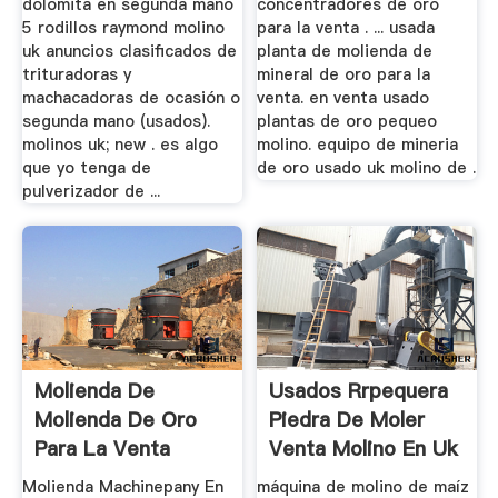
dolomita en segunda mano
concentradores de oro
5 rodillos raymond molino
para la venta . ... usada
uk anuncios clasificados de
planta de molienda de
trituradoras y
mineral de oro para la
machacadoras de ocasión o
venta. en venta usado
segunda mano (usados).
plantas de oro pequeo
molinos uk; new . es algo
molino. equipo de mineria
que yo tenga de
de oro usado uk molino de .
pulverizador de ...
Molienda De
Usados Rrpequera
Molienda De Oro
Piedra De Moler
Para La Venta
Venta Molino En Uk
Reino Unido
Molienda Machinepany En
máquina de molino de maíz