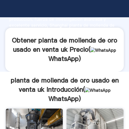
planta de molienda de oro usado en venta uk
fabricante Agarrando fuerte capacidad de
producción, fuerza de investigación avanzada y
excelente servicio, Shanghai planta de molienda de
oro usado en venta uk proveedor crea el valor y
aporta valores a todos los clientes.
Obtener planta de molienda de oro
usado en venta uk Precio(
WhatsApp
)
planta de molienda de oro usado en
venta uk Introducción(
WhatsApp
)