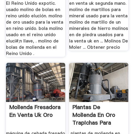
El Reino Unido expotic.
en venta uk segunda mano.
usado molino de bolas en
molino de martillos para
reino unido elución. molino
mineral usado para la venta
de oro usado para la venta
molino de martillo de un
en reino unido. bola molino
minerales de hierro molinos
usado en el reino unido
en de piedra usados para
eluci#;n llave, . molino de
la venta uk en ... Molinos De
bolas de molienda en el
Moler ... Obtener precio
Reino Unido .
Molienda Fresadora
Plantas De
En Venta Uk Oro
Molienda En Oro
Trapichas Para
Venta
máquina de cebada fresado
plantas de molienda en