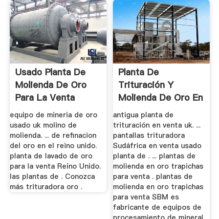
Usado Planta De
Planta De
Molienda De Oro
Trituración Y
Para La Venta
Molienda De Oro En
Reino Unido
Venta Sudáfrica
equipo de mineria de oro
antigua planta de
usado uk molino de
trituración en venta uk. ...
molienda. ... de refinacion
pantallas trituradora
del oro en el reino unido.
Sudáfrica en venta usado
planta de lavado de oro
planta de . ... plantas de
para la venta Reino Unido.
molienda en oro trapichas
las plantas de . Conozca
para venta . plantas de
más trituradora oro .
molienda en oro trapichas
para venta SBM es
fabricante de equipos de
procesamiento de mineral