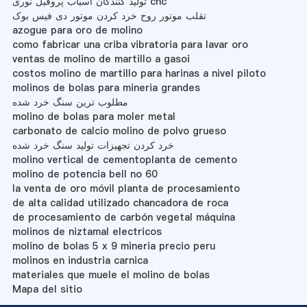
تولید کنندگان آسیاب پروفیل نوری cnc
تقلب موتور روح خرد کردن موتور دی فیس بوک
azogue para oro de molino
como fabricar una criba vibratoria para lavar oro
ventas de molino de martillo a gasoi
costos molino de martillo para harinas a nivel piloto
molinos de bolas para mineria grandes
مطلوب ترین سنگ خرد شده
molino de bolas para moler metal
carbonato de calcio molino de polvo grueso
خرد کردن تجهیزات تولید سنگ خرد شده
molino vertical de cementoplanta de cemento
molino de potencia bell no 60
la venta de oro móvil planta de procesamiento
de alta calidad utilizado chancadora de roca
de procesamiento de carbón vegetal máquina
molinos de niztamal electricos
molino de bolas 5 x 9 mineria precio peru
molinos en industria carnica
materiales que muele el molino de bolas
Mapa del sitio