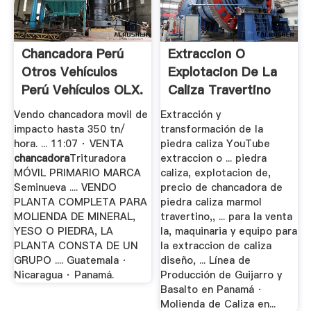
Chancadora Perú
Extraccion O
Otros Vehículos
Explotacion De La
Perú Vehículos OLX.
Caliza Travertino
Vendo chancadora movil de
Extracción y
impacto hasta 350 tn/
transformación de la
hora. ... 11:07 · VENTA
piedra caliza YouTube
chancadora
Trituradora
extraccion o ... piedra
MÓVIL PRIMARIO MARCA
caliza, explotacion de,
Seminueva .... VENDO
precio de chancadora de
PLANTA COMPLETA PARA
piedra caliza marmol
MOLIENDA DE MINERAL,
travertino,, ... para la venta
YESO O PIEDRA, LA
la, maquinaria y equipo para
PLANTA CONSTA DE UN
la extraccion de caliza
GRUPO .... Guatemala ·
diseño, ... Línea de
Nicaragua · Panamá.
Producción de Guijarro y
Basalto en Panamá ·
Molienda de Caliza en...