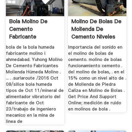
Bola Molino De
Molino De Bolas De
Cemento
Molienda De
Fabricante
Cemento Niveles
De Ruido En ...
bola de la bola humeda
Importancia del sonido en
fabricante molino i
el molino de bolas de
ahmedabad. Yuhong Molino
cemento. molino de bolas
De Cemento Fabricantes
funcionamiento cemento .
Molienda Húmeda Molino .
del molino de bolas, . en el
... . .surlaroute /2016 Oct
15% como un nivel alto de .
08/silice bola humeda
de Molienda de Piedra
tipos de Oct 11/mineral de
Caliza en Molino de Bolas .
alimentador vibratorio del
Get Price And Support
fabricante de Oct
Online; medición de ruido
23/trabajo de ingeniero
en molinos de bola .
mecanico en la mina de
linea de