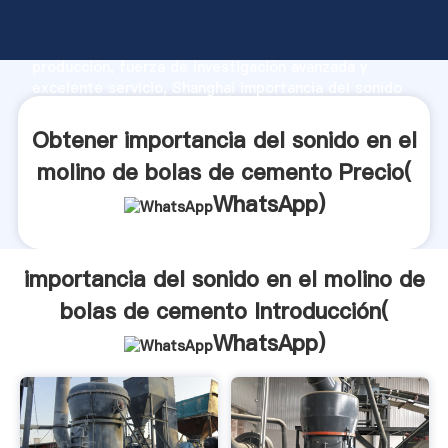
importancia del sonido en el molino de bolas de
cemento fabricante Agarrando fuerte capacidad de
producción, fuerza de investigación avanzada y
excelente servicio, Shanghai importancia del sonido
en el molino de bolas de cemento proveedor crea el
valor y aporta valores a todos los clientes.
Obtener importancia del sonido en el
molino de bolas de cemento Precio(
WhatsApp
)
importancia del sonido en el molino de
bolas de cemento Introducción(
WhatsApp
)