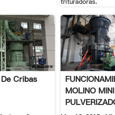
trituradoras.
 De Cribas
FUNCIONAMI
MOLINO MINI
PULVERIZAD
P100 YouTu