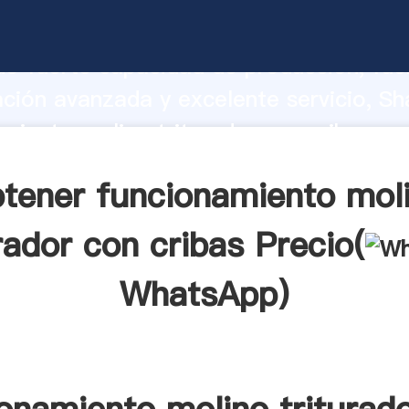
miento molino triturador con cribas fa
o fuerte capacidad de producción, fue
ación avanzada y excelente servicio, Sh
miento molino triturador con cribas pr
valor y aporta valores a todos los client
tener funcionamiento mol
rador con cribas Precio(
WhatsApp
)