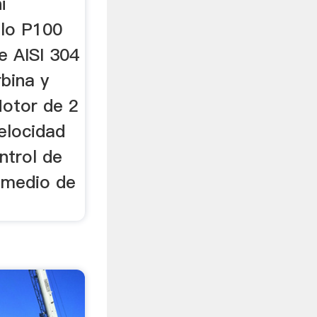
i
elo P100
e AISI 304
bina y
otor de 2
elocidad
ntrol de
 medio de