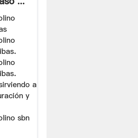
so ...
lino
bas
lino
ibas.
lino
ibas.
sirviendo a
turación y
lino sbn