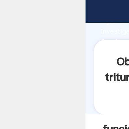
funciona
Agarrand
investig
funciona
crea el 
Ob
tritu