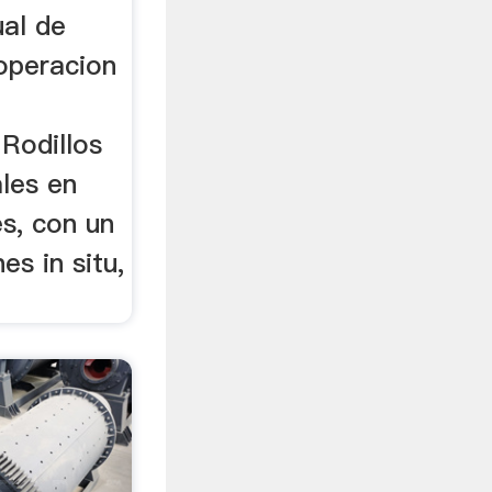
ual de
operacion
Rodillos
les en
s, con un
s in situ,