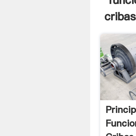
funci
cribas
Princi
Funcio