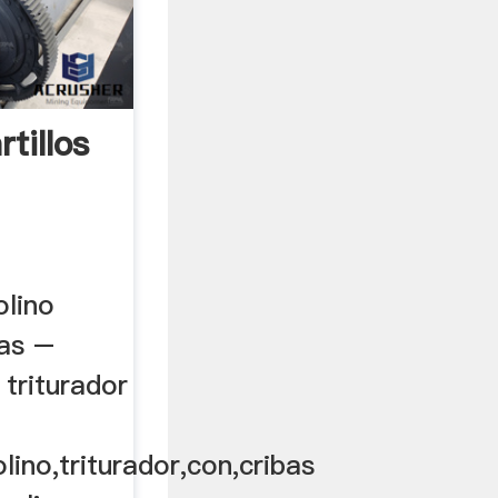
tillos
lino
bas –
triturador
ino,triturador,con,cribas