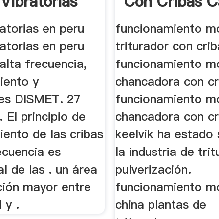
 Vibratorias
Con Cribas Ca
ratorias en peru
funcionamiento mo
ratorias en peru
triturador con cri
alta frecuencia,
funcionamiento mo
iento y
chancadora con cr
nes DISMET. 27
funcionamiento mo
 El principio de
chancadora con cr
ento de las cribas
keelvik ha estado 
ecuencia es
la industria de tri
al de las . un área
pulverización.
ción mayor entre
funcionamiento mo
 y .
china plantas de