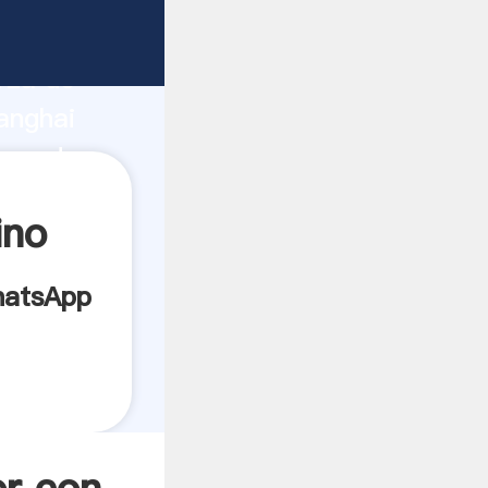
bricante
rza de
anghai
oveedor
es.
ino