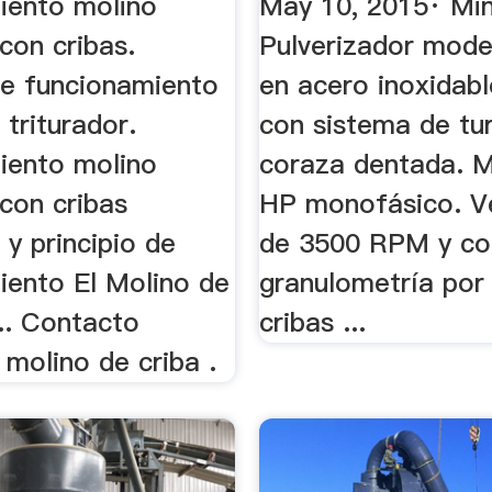
iento molino
May 10, 2015· Min
 con cribas.
Pulverizador mod
de funcionamiento
en acero inoxidabl
 triturador.
con sistema de tur
iento molino
coraza dentada. M
 con cribas
HP monofásico. V
 y principio de
de 3500 RPM y co
iento El Molino de
granulometría por
... Contacto
cribas ...
molino de criba .