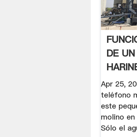
FUNCI
DE UN
HARIN
AGUA 
Apr 25, 2
teléfono 
este pequ
molino en
Sólo el ag