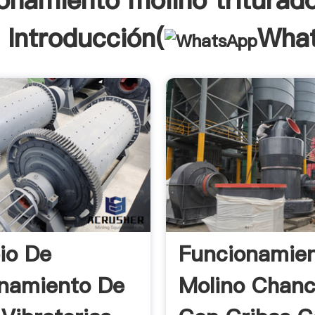
onamiento molino triturad
 Introducción(
Wha
pio De
Funcionamie
namiento De
Molino Chan