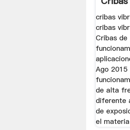
Cribas
cribas vib
cribas vib
Cribas de 
funcionam
aplicacio
Ago 2015 .
funcionami
de alta fr
diferente 
de exposi
el material