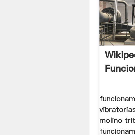
Wikipe
Funcio
funcionam
vibratori
molino tri
funcionam