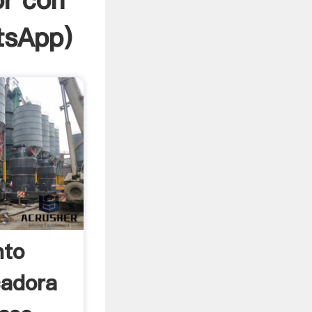
or con
tsApp
)
nto
cadora