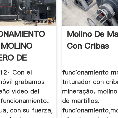
ONAMIENTO
Molino De Mar
 MOLINO
Con Cribas
ERO DE
.
012· Con el
funcionamiento mo
móvil grabamos
triturador con cri
eño vídeo del
mineração. molino 
 funcionamiento.
de martillos.
ua, con su fuerza,
funcionamiento,mol