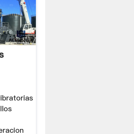
s
ibratorias
llos
eracion